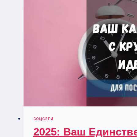
ПОИСКА
GOOGLE
И
BING
В
СВОЙ
ИИ-
АССИСТЕНТ
СОЦСЕТИ
2025: Ваш Единств