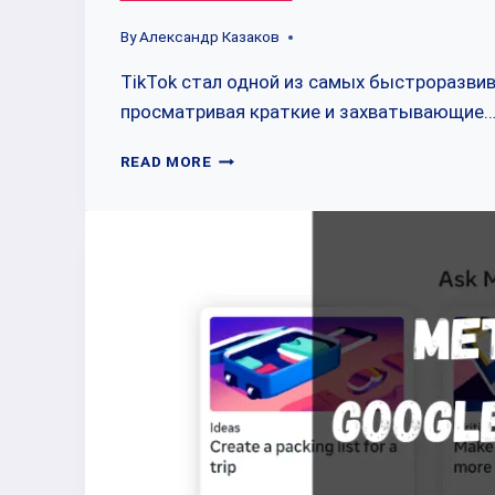
By
Александр Казаков
TikTok стал одной из самых быстроразви
просматривая краткие и захватывающие
ПРОДВИЖЕНИЕ
READ MORE
В
TIKTOK:
КАК
ДОСТИЧЬ
УСПЕХА
В
МИРЕ
ВИДЕО-
КОНТЕНТА